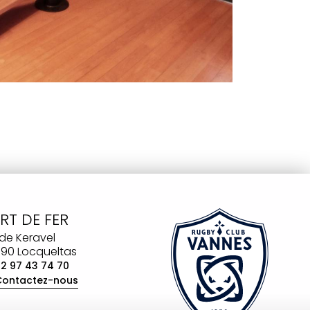
ART DE FER
 de Keravel
90 Locqueltas
02 97 43 74 70
Contactez-nous