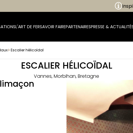
Inspirez-v
SATIONS
L'ART DE FER
SAVOIR FAIRE
PARTENAIRES
PRESSE & ACTUALITÉ
ïdaux
Escalier hélicoïdal
ESCALIER HÉLICOÏDAL
Vannes, Morbihan, Bretagne
olimaçon